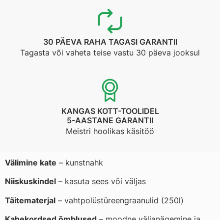
30 PÄEVA RAHA TAGASI GARANTII
Tagasta või vaheta teise vastu 30 päeva jooksul
KANGAS KOTT-TOOLIDEL
5-AASTANE GARANTII
Meistri hoolikas käsitöö
Välimine kate
– kunstnahk
Niiskuskindel
– kasuta sees või väljas
Täitematerjal
– vahtpolüstüreengraanulid (250l)
Kahekordsed õmblused
– moodne väljanägemine ja