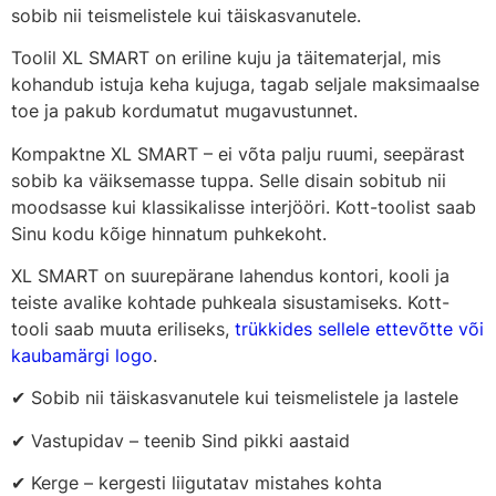
sobib nii teismelistele kui täiskasvanutele.
Toolil XL SMART on eriline kuju ja täitematerjal, mis
kohandub istuja keha kujuga, tagab seljale maksimaalse
toe ja pakub kordumatut mugavustunnet.
Kompaktne XL SMART – ei võta palju ruumi, seepärast
sobib ka väiksemasse tuppa. Selle disain sobitub nii
moodsasse kui klassikalisse interjööri. Kott-toolist saab
Sinu kodu kõige hinnatum puhkekoht.
XL SMART on suurepärane lahendus kontori, kooli ja
teiste avalike kohtade puhkeala sisustamiseks. Kott-
tooli saab muuta eriliseks,
trükkides sellele ettevõtte või
kaubamärgi logo
.
✔ Sobib nii täiskasvanutele kui teismelistele ja lastele
✔ Vastupidav – teenib Sind pikki aastaid
✔ Kerge – kergesti liigutatav mistahes kohta