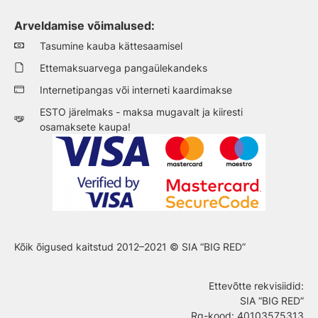
Arveldamise võimalused:
Tasumine kauba kättesaamisel
Ettemaksuarvega pangaülekandeks
Internetipangas või interneti kaardimakse
ESTO järelmaks - maksa mugavalt ja kiiresti
osamaksete kaupa!
Kõik õigused kaitstud 2012–2021 © SIA “BIG RED”
Ettevõtte rekvisiidid
:
SIA “BIG RED”
Rg-kood: 40103575313