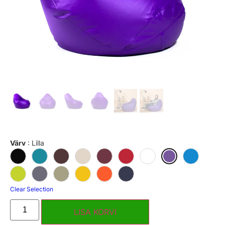
Värv
:
Lilla
Clear Selection
LISA KORVI