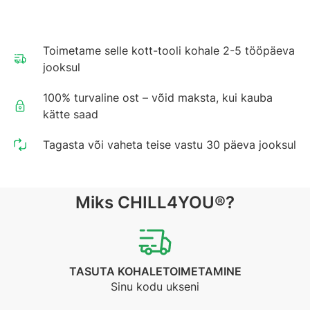
Toimetame selle kott-tooli kohale 2-5 tööpäeva
jooksul
100% turvaline ost – võid maksta, kui kauba
kätte saad
Tagasta või vaheta teise vastu 30 päeva jooksul
Miks CHILL4YOU®?
TASUTA KOHALETOIMETAMINE
Sinu kodu ukseni