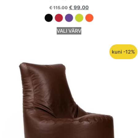
€
99.00
€
115.00
VALI VÄRV
kuni -12%