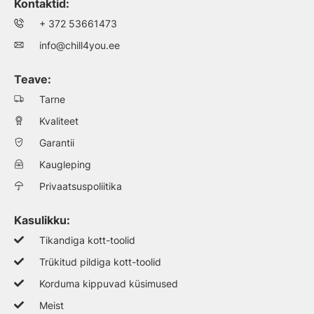
Kontaktid:
+ 372 53661473
info@chill4you.ee
Teave:
Tarne
Kvaliteet
Garantii
Kaugleping
Privaatsuspoliitika
Kasulikku:
Tikandiga kott-toolid
Trükitud pildiga kott-toolid
Korduma kippuvad küsimused
Meist