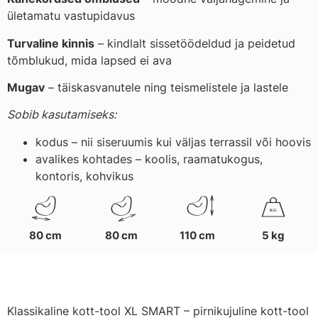
ületamatu vastupidavus
Turvaline kinnis
– kindlalt sissetöödeldud ja peidetud
tõmblukud, mida lapsed ei ava
Mugav
– täiskasvanutele ning teismelistele ja lastele
Sobib kasutamiseks:
kodus – nii siseruumis kui väljas terrassil või hoovis
avalikes kohtades – koolis, raamatukogus,
kontoris, kohvikus
K
G
80 cm
80 cm
110 cm
5 kg
Klassikaline kott-tool XL SMART – pirnikujuline kott-tool