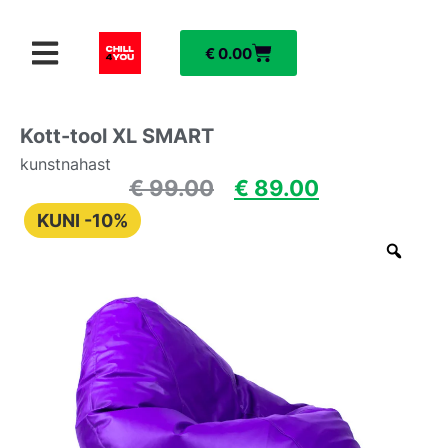
€
0.00
Kott-tool XL SMART
kunstnahast
€
99.00
€
89.00
KUNI -10%