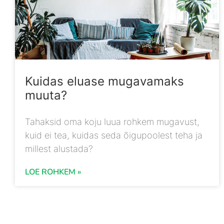
Kuidas eluase mugavamaks
muuta?
Tahaksid oma koju luua rohkem mugavust,
kuid ei tea, kuidas seda õigupoolest teha ja
millest alustada?
LOE ROHKEM »