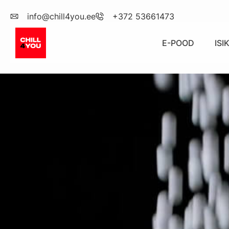
info@chill4you.ee
+372 53661473
E-POOD
IS