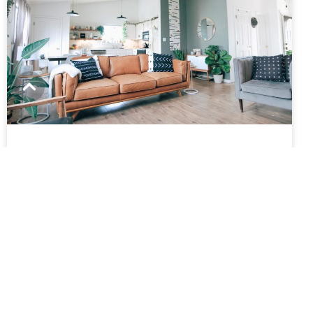
Kaheksa levinud viga, mida
teeme interjööri sobivat värvi
valides.
Ruumi värvide valik on üks tähtsamaid
punkte eluaseme disaini valikul. Millised on
levinuimad vead?
LOE ROHKEM »