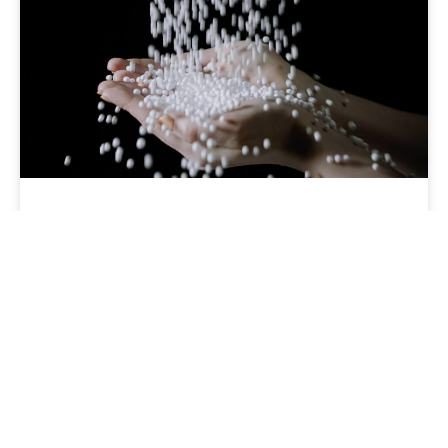
Kuidas täita kott-tooli?
Täitematerjal
Mistahes kott-tool vajub pärast mõnda aega
kokku, polles enam sama mugav kui alguses.
Seepärast tuleb tooli täita.
LOE ROHKEM »