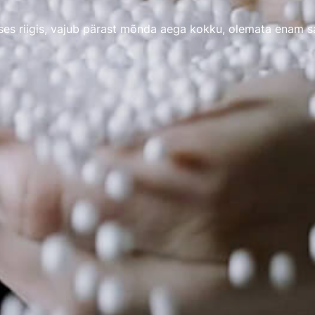
ises riigis, vajub pärast mõnda aega kokku, olemata enam 