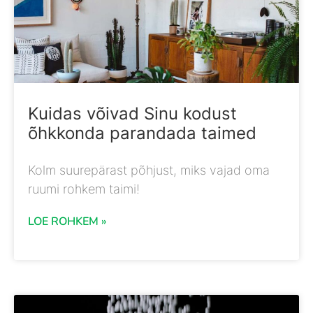
Kuidas võivad Sinu kodust
õhkkonda parandada taimed
Kolm suurepärast põhjust, miks vajad oma
ruumi rohkem taimi!
LOE ROHKEM »