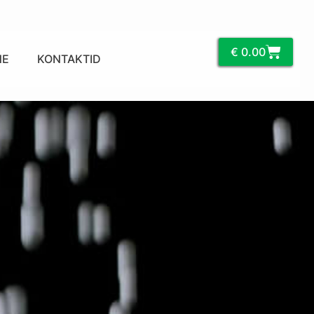
€
0.00
NE
KONTAKTID