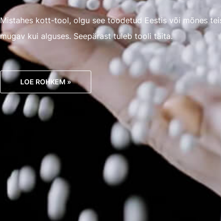
Mistahes kott-tool, olgu see toodetud Eestis või mõnes te
mugav kui alguses. Seepärast tuleb tooli täita.
LOE ROHKEM »