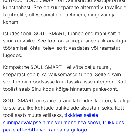
kunstnahast. See on suurepärane alternatiiv tavalisele
tugitoolile, olles samal ajal pehmem, mugavam ja
kenam.
Istudes toolil SOUL SMART, tunneb end mõnusalt nii
suur kui väike. See tool on suurepärane valik arvutiga
töötamisel, õhtul televiisorit vaadates või raamatut
lugedes.
Kompaktne SOUL SMART – ei võta palju ruumi,
seepärast sobib ka väiksemasse tuppa. Selle disain
sobitub nii moodsasse kui klassikalisse interjööri. Kott-
toolist saab Sinu kodu kõige hinnatum puhkekoht.
SOUL SMART on suurepärane lahendus kontori, kooli ja
teiste avalike kohtade puhkelade sisustamiseks. Kott-
tooli saab muuta eriliseks,
tikkides sellele
sünnipäevalapse nime või mõne hea soovi
,
trükkides
peale ettevõtte või kaubamärgi logo
.