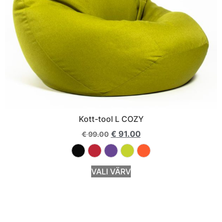
Kott-tool L COZY
€
91.00
€
99.00
VALI VÄRV