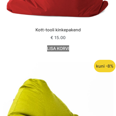
Kott-tooli kinkepakend
€
15.00
LISA KORVI
kuni -8%