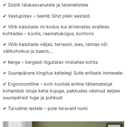
✔ Sobib täiskasvanutele ja teismelistele
✔ Vastupidav – teenib Sind pikki aastaid.
✔ Võib kasutada nii kodus kui erinevates avalikes
kohtades – koolis, raamatukogus, kontoris
✔ Võib kasutada väljas, terrassil, aias, rannas või
välikohvikus ja baaris…
✔ Kerge – kergesti liigutatav mistahes kohta
✔ Suurepärane kingitus kellelegi Sulle erilisele inimesele
✔ Ergonoomiline – kott-toolide eriline täitematerjal
kohandub istuja keha kujuga, pakkudes väsinud seljale
suurepärast tuge ja puhkust
✔ Turvaline lastele – pole teravaid nurki