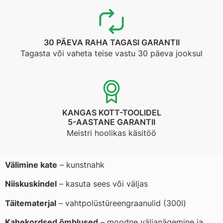
30 PÄEVA RAHA TAGASI GARANTII
Tagasta või vaheta teise vastu 30 päeva jooksul
KANGAS KOTT-TOOLIDEL
5-AASTANE GARANTII
Meistri hoolikas käsitöö
Välimine kate
– kunstnahk
Niiskuskindel
– kasuta sees või väljas
Täitematerjal
– vahtpolüstüreengraanulid (300l)
Kahekordsed õmblused
– moodne väljanägemine ja