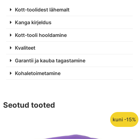
Kott-toolidest lähemalt
Kanga kirjeldus
Kott-tooli hooldamine
Kvaliteet
Garantii ja kauba tagastamine
Kohaletoimetamine
Seotud tooted
kuni -15%