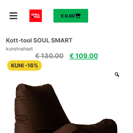
€
0.00
Kott-tool SOUL SMART
kunstnahast
€
130.00
€
109.00
KUNI -16%