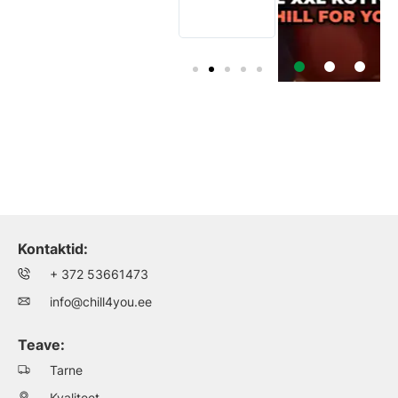
ukse taga.
Suurepärane!
Kontaktid:
+ 372 53661473
info@chill4you.ee
Teave:
Tarne
Kvaliteet