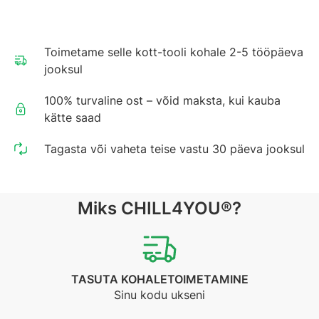
Toimetame selle kott-tooli kohale 2-5 tööpäeva
jooksul
100% turvaline ost – võid maksta, kui kauba
kätte saad
Tagasta või vaheta teise vastu 30 päeva jooksul
Miks CHILL4YOU®?
TASUTA KOHALETOIMETAMINE
Sinu kodu ukseni