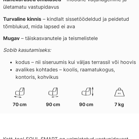
ületamatu vastupidavus
Turvaline kinnis
– kindlalt sissetöödeldud ja peidetud
tõmblukud, mida lapsed ei ava
Mugav
– täiskasvanutele ja teismelistele
Sobib kasutamiseks:
kodus – nii siseruumis kui väljas terrassil või hoovis
avalikes kohtades – koolis, raamatukogus,
kontoris, kohvikus
K
G
70 cm
90 cm
90 cm
7 kg
Kott-tool SOUL SMART on valmistatud vastupidavast