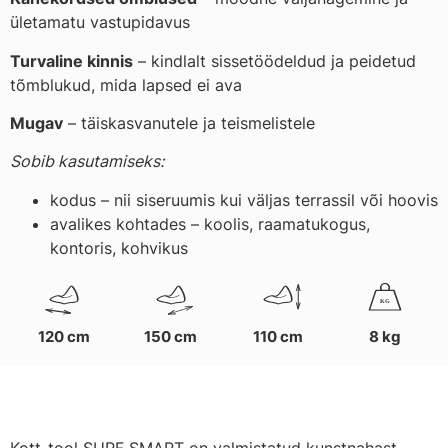
ületamatu vastupidavus
Turvaline kinnis
– kindlalt sissetöödeldud ja peidetud
tõmblukud, mida lapsed ei ava
Mugav
– täiskasvanutele ja teismelistele
Sobib kasutamiseks:
kodus – nii siseruumis kui väljas terrassil või hoovis
avalikes kohtades – koolis, raamatukogus,
kontoris, kohvikus
K
G
120 cm
150 cm
110 cm
8 kg
Kott-tool SURF SMART on valmistatud kunstnahast.