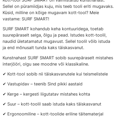
Sellel on püramiidjas kuju, mis teeb tooli eriti mugavaks.
Küsid, milline on kõige mugavam kott-tool? Meie
vastame: SURF SMART!
SURF SMART kohandub keha kontuuridega, toetab
suurepäraselt selga, õlgu ja pead. Istudes kott-toolil,
naudid ületatamatut mugavust. Sellel toolil võib istuda
ja end mõnusalt tunda kaks täiskasvanut.
Kunstnahast SURF SMART sobib suurepäraselt mistahes
interjööri, olgu see moodne või klassikaline.
✔ Kott-tool sobib nii täiskasvanutele kui teismelistele
✔ Vastupidav – teenib Sind pikki aastaid
✔ Kerge – kergesti liigutatav mistahes kohta
✔ Suur – kott-toolil saab istuda kaks täiskasvanut
✔ Ergonoomiline – kott-toolide eriline täitematerjal