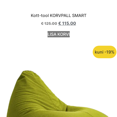
Kott-tool KORVPALL SMART
€
115.00
€
125.00
LISA KORVI
kuni -19%