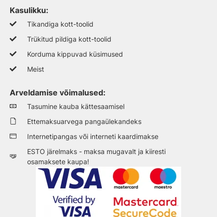
Kasulikku:
Tikandiga kott-toolid
Trükitud pildiga kott-toolid
Korduma kippuvad küsimused
Meist
Arveldamise võimalused:
Tasumine kauba kättesaamisel
Ettemaksuarvega pangaülekandeks
Internetipangas või interneti kaardimakse
ESTO järelmaks - maksa mugavalt ja kiiresti
osamaksete kaupa!