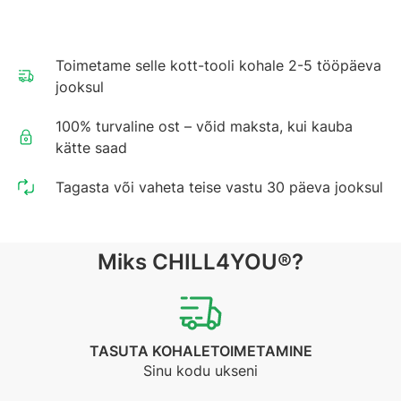
Toimetame selle kott-tooli kohale 2-5 tööpäeva
jooksul
100% turvaline ost – võid maksta, kui kauba
kätte saad
Tagasta või vaheta teise vastu 30 päeva jooksul
Miks CHILL4YOU®?
TASUTA KOHALETOIMETAMINE
Sinu kodu ukseni