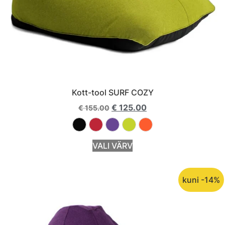
Kott-tool SURF COZY
€
125.00
€
155.00
VALI VÄRV
kuni -14%