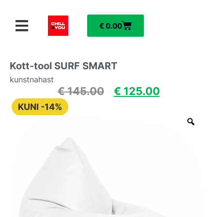
€
0.00
Kott-tool SURF SMART
kunstnahast
€
145.00
€
125.00
KUNI -14%