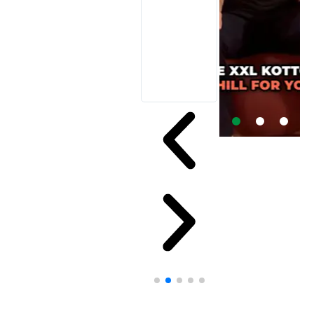
aeg päeval ja
järgmisel
hommikul enne
kella 8t oli kuller
kott- tooliga
ukse taga.
Suurepärane!