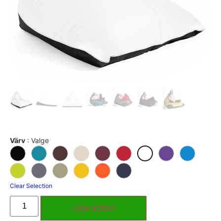
Värv
:
Valge
Clear Selection
LISA KORVI