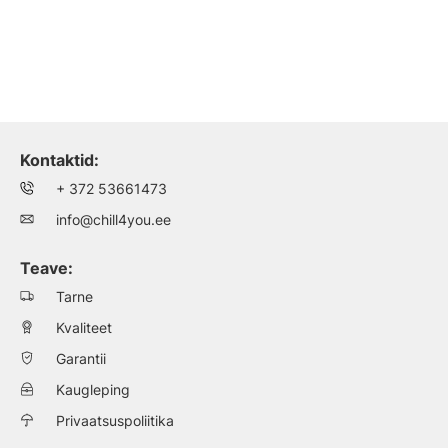
Kontaktid:
+ 372 53661473
info@chill4you.ee
Teave:
Tarne
Kvaliteet
Garantii
Kaugleping
Privaatsuspoliitika