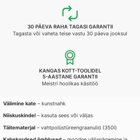
30 PÄEVA RAHA TAGASI GARANTII
Tagasta või vaheta teise vastu 30 päeva jooksul
KANGAS KOTT-TOOLIDEL
5-AASTANE GARANTII
Meistri hoolikas käsitöö
Välimine kate
– kunstnahk
Niiskuskindel
– kasuta sees või väljas
Täitematerjal
– vahtpolüstüreengraanulid (350l)
Kahekordsed õmblused
– moodne väljanägemine ja