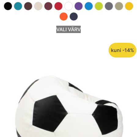
VALI VÄRV
kuni -14%