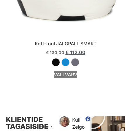
Kott-tool JALGPALL SMART
€
112.00
€
130.00
VALI VÄRV
KLIENTIDE
Kätlin Pisike
Marlen

Külli
Maria
TAGASISIDE
Hinne
☆
☆
☆
☆
☆
Vihman

Zeigo
Ganža