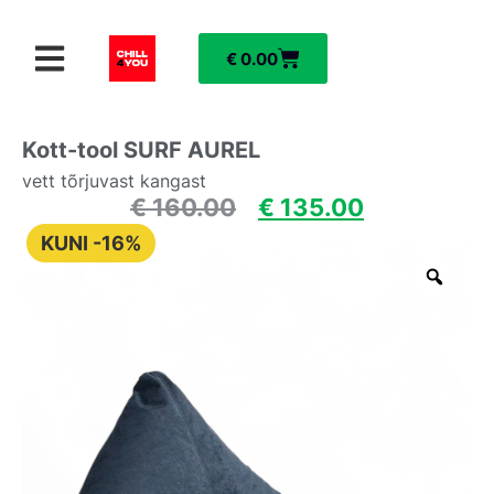
€
0.00
Kott-tool SURF AUREL
vett tõrjuvast kangast
€
160.00
€
135.00
KUNI -16%