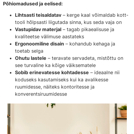
Põhiomadused ja eelised:
Lihtsasti teisaldatav
– kerge kaal võimaldab kott-
tooli hõlpsasti liigutada sinna, kus seda vaja on
Vastupidav materjal
– tagab pikaealisuse ja
kvaliteetse välimuse aastateks
Ergonoomiline disain
– kohandub kehaga ja
toetab selga
Ohutu lastele
– teravate servadeta, mistõttu on
see turvaline ka kõige väiksematele
Sobib erinevatesse kohtadesse
– ideaalne nii
koduseks kasutamiseks kui ka avalikesse
ruumidesse, näiteks kontoritesse ja
konverentsiruumidesse