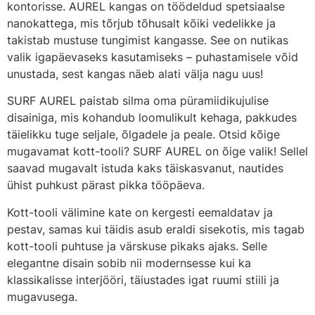
kontorisse. AUREL kangas on töödeldud spetsiaalse
nanokattega, mis tõrjub tõhusalt kõiki vedelikke ja
takistab mustuse tungimist kangasse. See on nutikas
valik igapäevaseks kasutamiseks – puhastamisele võid
unustada, sest kangas näeb alati välja nagu uus!
SURF AUREL paistab silma oma püramiidikujulise
disainiga, mis kohandub loomulikult kehaga, pakkudes
täielikku tuge seljale, õlgadele ja peale. Otsid kõige
mugavamat kott-tooli? SURF AUREL on õige valik! Sellel
saavad mugavalt istuda kaks täiskasvanut, nautides
ühist puhkust pärast pikka tööpäeva.
Kott-tooli välimine kate on kergesti eemaldatav ja
pestav, samas kui täidis asub eraldi sisekotis, mis tagab
kott-tooli puhtuse ja värskuse pikaks ajaks. Selle
elegantne disain sobib nii modernsesse kui ka
klassikalisse interjööri, täiustades igat ruumi stiili ja
mugavusega.