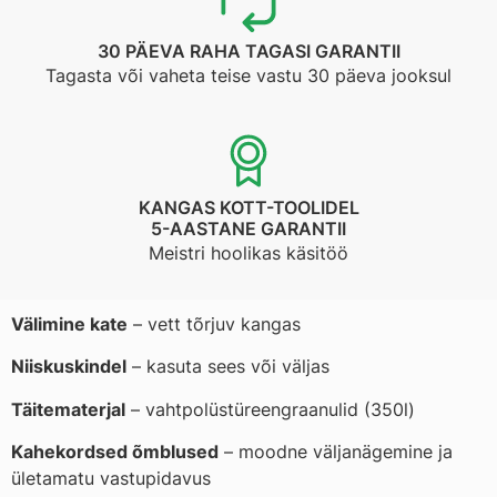
30 PÄEVA RAHA TAGASI GARANTII
Tagasta või vaheta teise vastu 30 päeva jooksul
KANGAS KOTT-TOOLIDEL
5-AASTANE GARANTII
Meistri hoolikas käsitöö
Välimine kate
– vett tõrjuv kangas
Niiskuskindel
– kasuta sees või väljas
Täitematerjal
– vahtpolüstüreengraanulid (350l)
Kahekordsed õmblused
– moodne väljanägemine ja
ületamatu vastupidavus