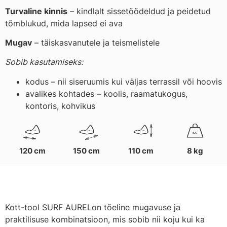
Turvaline kinnis
– kindlalt sissetöödeldud ja peidetud
tõmblukud, mida lapsed ei ava
Mugav
– täiskasvanutele ja teismelistele
Sobib kasutamiseks:
kodus – nii siseruumis kui väljas terrassil või hoovis
avalikes kohtades – koolis, raamatukogus,
kontoris, kohvikus
K
G
120 cm
150 cm
110 cm
8 kg
Kott-tool SURF AURELon tõeline mugavuse ja
praktilisuse kombinatsioon, mis sobib nii koju kui ka