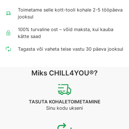
Toimetame selle kott-tooli kohale 2-5 tööpäeva
jooksul
100% turvaline ost – võid maksta, kui kauba
kätte saad
Tagasta või vaheta teise vastu 30 päeva jooksul
Miks CHILL4YOU®?
TASUTA KOHALETOIMETAMINE
Sinu kodu ukseni