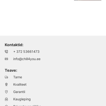
Kontaktid:
+ 372 53661473
info@chill4you.ee
Teave:
Tarne
Kvaliteet
Garantii
Kaugleping