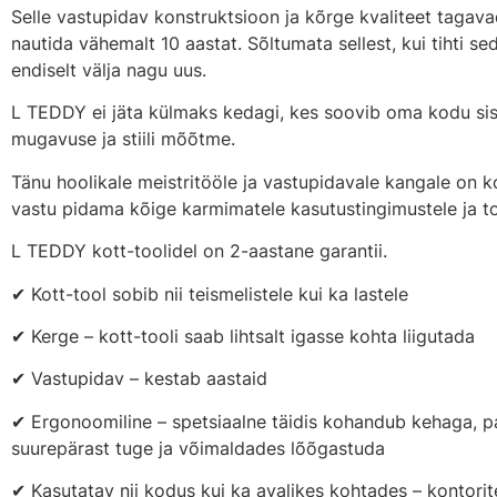
Selle vastupidav konstruktsioon ja kõrge kvaliteet tagava
nautida vähemalt 10 aastat. Sõltumata sellest, kui tihti s
endiselt välja nagu uus.
L TEDDY ei jäta külmaks kedagi, kes soovib oma kodu sis
mugavuse ja stiili mõõtme.
Tänu hoolikale meistritööle ja vastupidavale kangale on 
vastu pidama kõige karmimatele kasutustingimustele ja t
L TEDDY kott-toolidel on 2-aastane garantii.
✔ Kott-tool sobib nii teismelistele kui ka lastele
✔ Kerge – kott-tooli saab lihtsalt igasse kohta liigutada
✔ Vastupidav – kestab aastaid
✔ Ergonoomiline – spetsiaalne täidis kohandub kehaga, p
suurepärast tuge ja võimaldades lõõgastuda
✔ Kasutatav nii kodus kui ka avalikes kohtades – kontorit