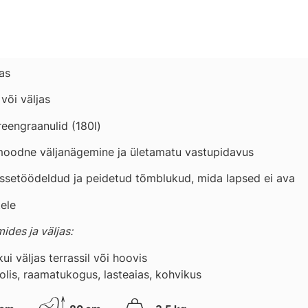
as
või väljas
eengraanulid (180l)
oodne väljanägemine ja ületamatu vastupidavus
sissetöödeldud ja peidetud tõmblukud, mida lapsed ei ava
tele
des ja väljas:
ui väljas terrassil või hoovis
olis, raamatukogus, lasteaias, kohvikus