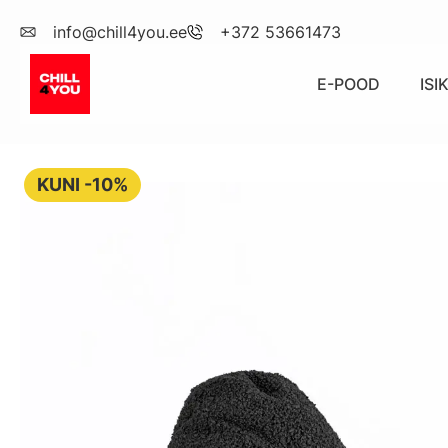
info@chill4you.ee
+372 53661473
E-POOD
IS
KUNI -10%