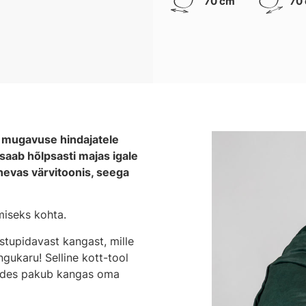
70 cm
70
e mugavuse hindajatele
saab hõlpsasti majas igale
inevas värvitoonis, seega
miseks kohta.
stupidavast kangast, mille
ukaru! Selline kott-tool
istudes pakub kangas oma