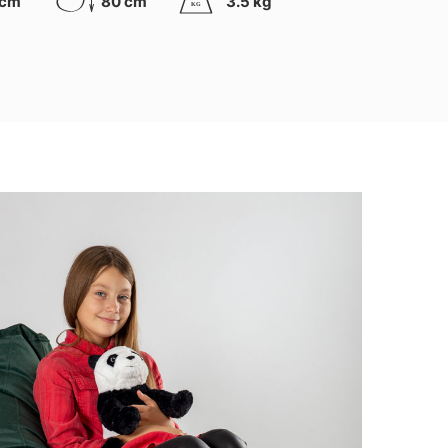
 cm
80 cm
3.5 kg
K
G