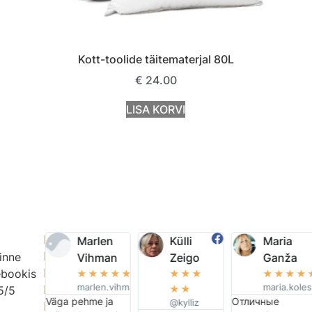
Kott-toolide täitematerjal 80L
€
24.00
LISA KORVI
lin Pisike

Marlen
Külli
Maria
inne
☆
☆
☆
☆

Vihman
Zeigo
Ganža
armasinimene
bookis

☆
☆
☆
☆
☆
☆
☆
☆
☆
☆
☆
☆
võidu
marlen.vihman
maria.koles
☆
☆
5/5

len mega
Väga pehme ja
Отличные
@kylliz
