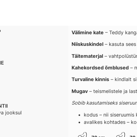
?
Välimine kate
– Teddy kang
Niiskuskindel
– kasuta sees 
Täitematerjal
– vahtpolüstür
NE
Kahekordsed õmblused
– m
Turvaline kinnis
– kindlalt 
Mugav
– teismelistele ja las
Sobib kasutamiseks siseruumi
TII
va jooksul
kodus – nii siseruumis k
avalikes kohtades – ko