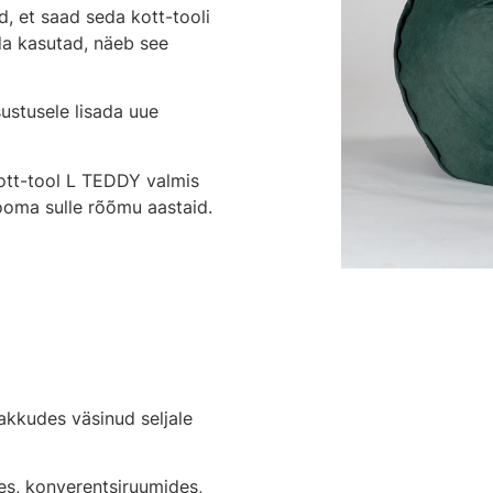
d, et saad seda kott-tooli
eda kasutad, näeb see
ustusele lisada uue
kott-tool L TEDDY valmis
ooma sulle rõõmu aastaid.
akkudes väsinud seljale
es, konverentsiruumides,