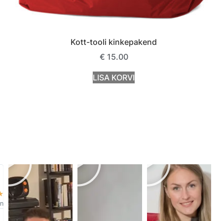
Kott-tooli kinkepakend
€
15.00
LISA KORVI
☆
nik