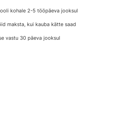
ooli kohale 2-5 tööpäeva jooksul
õid maksta, kui kauba kätte saad
se vastu 30 päeva jooksul