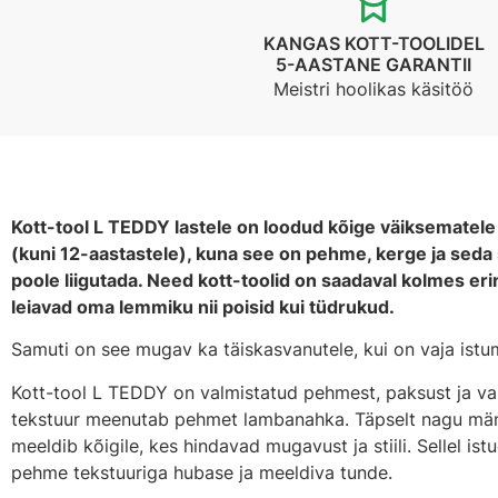
KANGAS KOTT-TOOLIDEL
5-AASTANE GARANTII
Meistri hoolikas käsitöö
Kott-tool L TEDDY lastele on loodud kõige väiksematel
(kuni 12-aastastele), kuna see on pehme, kerge ja seda 
poole liigutada. Need kott-toolid on saadaval kolmes er
leiavad oma lemmiku nii poisid kui tüdrukud.
Samuti on see mugav ka täiskasvanutele, kui on vaja istu
Kott-tool L TEDDY on valmistatud pehmest, paksust ja va
tekstuur meenutab pehmet lambanahka. Täpselt nagu mäng
meeldib kõigile, kes hindavad mugavust ja stiili. Sellel 
pehme tekstuuriga hubase ja meeldiva tunde.