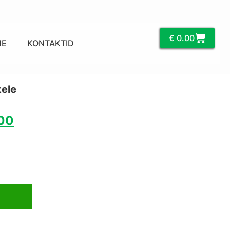
€
0.00
NE
KONTAKTID
tele
00