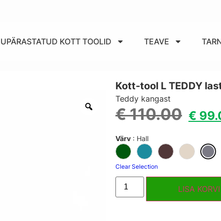
IKUPÄRASTATUD KOTT TOOLID
TEAVE
TAR
Kott-tool L TEDDY las
Teddy kangast
€
110.00
€
99.
Värv
:
Hall
Clear Selection
LISA KORVI