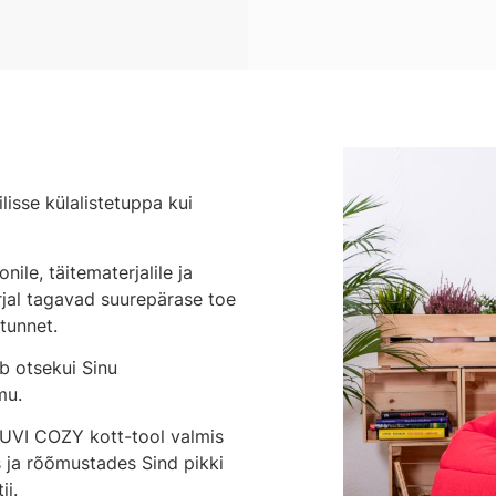
lisse külalistetuppa kui
ile, täitematerjalile ja
rjal tagavad suurepärase toe
stunnet.
b otsekui Sinu
mu.
DUVI COZY kott-tool valmis
 ja rõõmustades Sind pikki
ii.