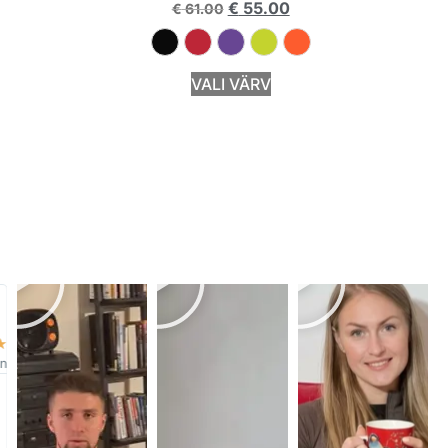
€
55.00
€
61.00
VALI VÄRV
☆
nik