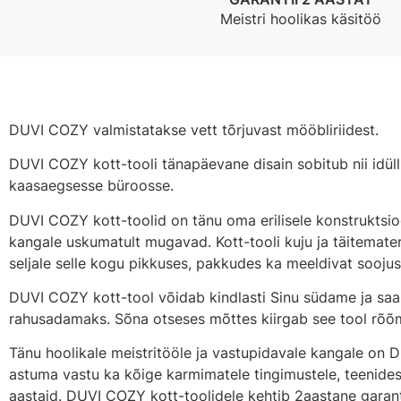
Meistri hoolikas käsitöö
DUVI COZY valmistatakse vett tõrjuvast mööbliriidest.
DUVI COZY kott-tooli tänapäevane disain sobitub nii idülli
kaasaegsesse büroosse.
DUVI COZY kott-toolid on tänu oma erilisele konstruktsioon
kangale uskumatult mugavad. Kott-tooli kuju ja täitemate
seljale selle kogu pikkuses, pakkudes ka meeldivat sooju
DUVI COZY kott-tool võidab kindlasti Sinu südame ja saa
rahusadamaks. Sõna otseses mõttes kiirgab see tool rõõ
Tänu hoolikale meistritööle ja vastupidavale kangale on 
astuma vastu ka kõige karmimatele tingimustele, teenides
aastaid. DUVI COZY kott-toolidele kehtib 2aastane garant