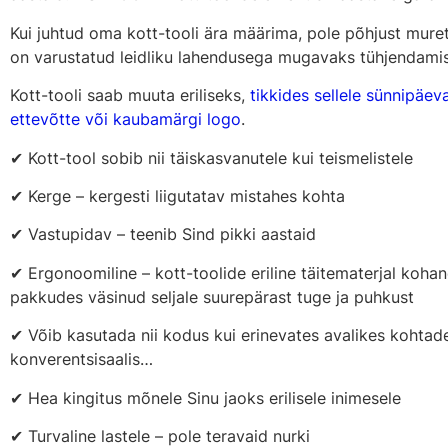
Kui juhtud oma kott-tooli ära määrima, pole põhjust mur
on varustatud leidliku lahendusega mugavaks tühjendami
Kott-tooli saab muuta eriliseks,
tikkides sellele sünnipäev
ettevõtte või kaubamärgi logo
.
✔ Kott-tool sobib nii täiskasvanutele kui teismelistele
✔ Kerge – kergesti liigutatav mistahes kohta
✔ Vastupidav – teenib Sind pikki aastaid
✔ Ergonoomiline – kott-toolide eriline täitematerjal kohan
pakkudes väsinud seljale suurepärast tuge ja puhkust
✔ Võib kasutada nii kodus kui erinevates avalikes kohtade
konverentsisaalis…
✔ Hea kingitus mõnele Sinu jaoks erilisele inimesele
✔ Turvaline lastele – pole teravaid nurki