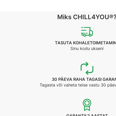
Miks CHILL4YOU®
TASUTA KOHALETOIMETAMI
Sinu kodu ukseni
30 PÄEVA RAHA TAGASI GARAN
Tagasta või vaheta teise vastu 30 päe
GARANTII 2 AASTAT