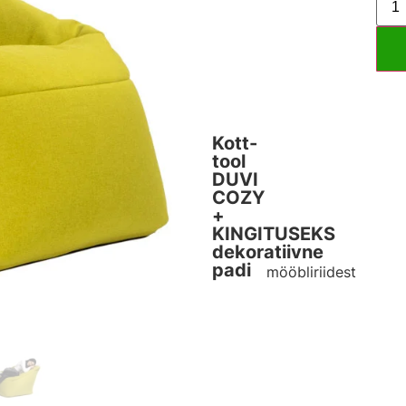
Kott-
tool
DUVI
COZY
+
KINGITUSEKS
dekoratiivne
padi
mööbliriidest