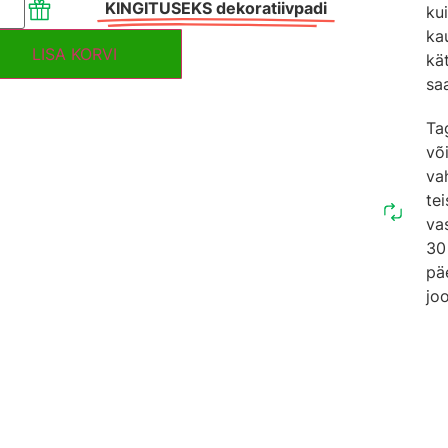
KINGITUSEKS dekoratiivpadi
kui
ka
LISA KORVI
kä
sa
Ta
võ
va
tei
va
30
pä
jo