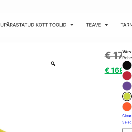
IKUPÄRASTATUD KOTT TOOLID
TEAVE
TAR
Värv
€
179
Rohe
€
169.0
Clear
Selec