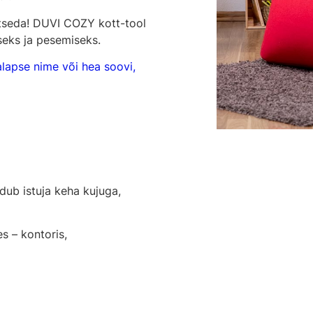
etseda! DUVI COZY kott-tool
seks ja pesemiseks.
alapse nime või hea soovi,
dub istuja keha kujuga,
s – kontoris,