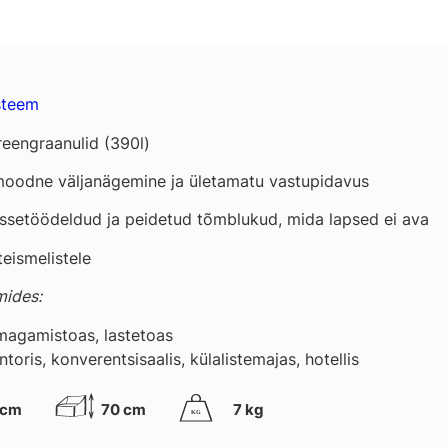
steem
eengraanulid (390l)
oodne väljanägemine ja ületamatu vastupidavus
sissetöödeldud ja peidetud tõmblukud, mida lapsed ei ava
teismelistele
mides:
 magamistoas, lastetoas
toris, konverentsisaalis, külalistemajas, hotellis
 cm
70 cm
7 kg
K
G