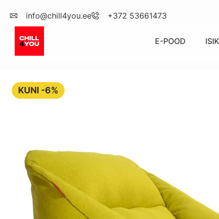
info@chill4you.ee
+372 53661473
E-POOD
IS
KUNI -6%