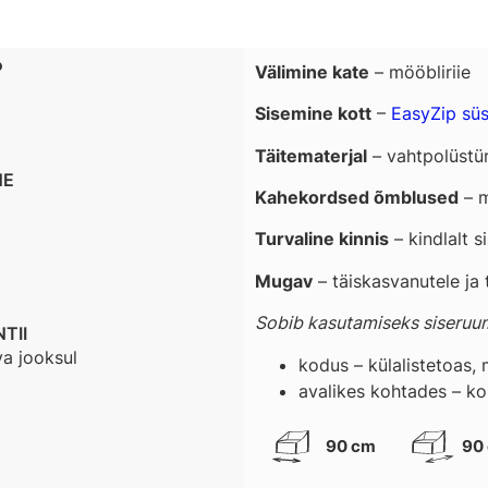
?
Välimine kate
– mööbliriie
Sisemine kott
–
EasyZip sü
Täitematerjal
– vahtpolüstür
NE
Kahekordsed õmblused
– m
Turvaline kinnis
– kindlalt 
Mugav
– täiskasvanutele ja 
Sobib kasutamiseks siseruu
TII
va jooksul
kodus – külalistetoas,
avalikes kohtades – kon
90 cm
90