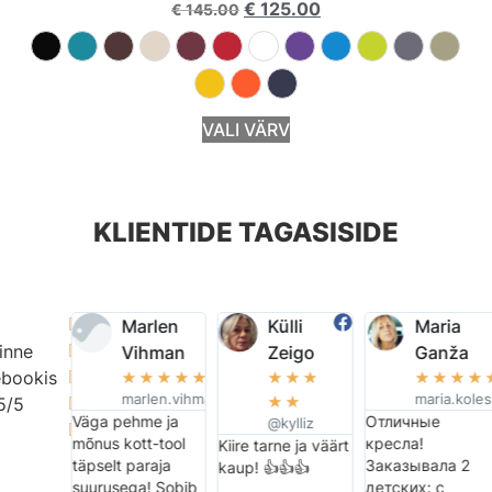
€
125.00
€
145.00
VALI VÄRV
KLIENTIDE TAGASISIDE
lin Pisike

Marlen
Külli
Maria
inne
☆
☆
☆
☆

Vihman
Zeigo
Ganža
armasinimene
bookis

☆
☆
☆
☆
☆
☆
☆
☆
☆
☆
☆
☆
võidu
marlen.vihman
maria.koles
☆
☆
5/5

len mega
Väga pehme ja
Отличные
@kylliz

mõnus kott-tool
кресла!
Kiire tarne ja väärt
täpselt paraja
Заказывала 2
kaup! 👍👍👍
suurusega! Sobib
детских: с