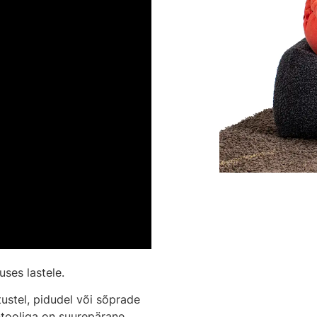
ses lastele.
itustel, pidudel või sõprade
-tooliga on suurepärane