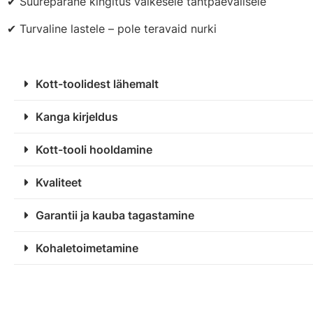
✔ Suurepärane kingitus väikesele tähtpäevalisele
✔ Turvaline lastele – pole teravaid nurki
Kott-toolidest lähemalt
Kanga kirjeldus
Kott-tooli hooldamine
Kvaliteet
Garantii ja kauba tagastamine
Kohaletoimetamine