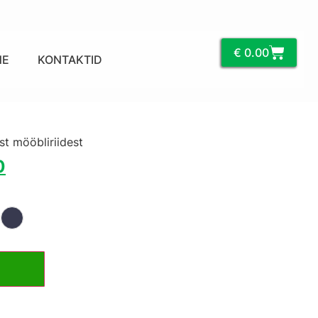
€
0.00
NE
KONTAKTID
st mööbliriidest
0