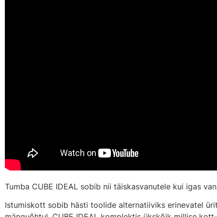
Tumba CUBE IDEAL sobib nii täiskasvanutele kui igas vanu
Istumiskott sobib hästi toolide alternatiiviks erinevatel ür
mänguõhtul. CUBE IDEAL komplektis ükskõik millise kott