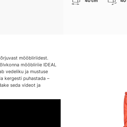
40 cm
40
rjuvast mööbliriidest.
õlvkonna mööbliriie IDEAL
ab vedeliku ja mustuse
eda kergesti puhastada –
adake seda videot ja