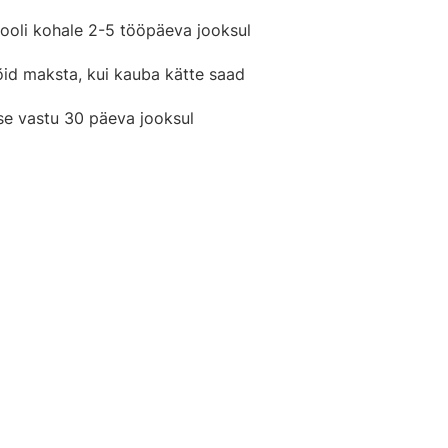
ooli kohale 2-5 tööpäeva jooksul
õid maksta, kui kauba kätte saad
se vastu 30 päeva jooksul