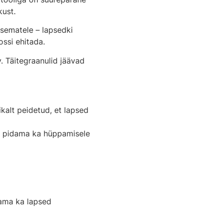
kust.
sematele – lapsedki
ossi ehitada.
. Täitegraanulid jäävad
ikalt peidetud, et lapsed
u pidama ka hüppamisele
ama ka lapsed