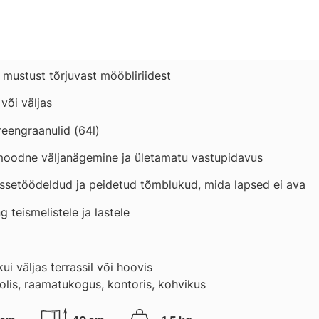
 mustust tõrjuvast mööbliriidest
või väljas
eengraanulid (64l)
oodne väljanägemine ja ületamatu vastupidavus
sissetöödeldud ja peidetud tõmblukud, mida lapsed ei ava
 teismelistele ja lastele
ui väljas terrassil või hoovis
olis, raamatukogus, kontoris, kohvikus