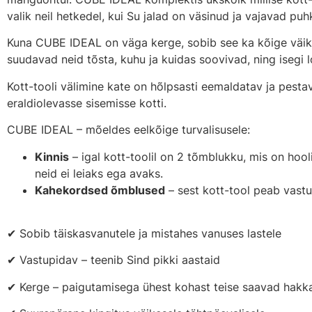
valik neil hetkedel, kui Su jalad on väsinud ja vajavad puh
Kuna CUBE IDEAL on väga kerge, sobib see ka kõige väik
suudavad neid tõsta, kuhu ja kuidas soovivad, ning isegi l
Kott-tooli välimine kate on hõlpsasti eemaldatav ja pestav
eraldiolevasse sisemisse kotti.
CUBE IDEAL – mõeldes eelkõige turvalisusele:
Kinnis
– igal kott-toolil on 2 tõmblukku, mis on hool
neid ei leiaks ega avaks.
Kahekordsed õmblused
– sest kott-tool peab vast
✔ Sobib täiskasvanutele ja mistahes vanuses lastele
✔ Vastupidav – teenib Sind pikki aastaid
✔ Kerge – paigutamisega ühest kohast teise saavad hakk