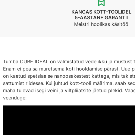
KANGAS KOTT-TOOLIDEL
5-AASTANE GARANTII
Meistri hoolikas käsitöö
Tumba CUBE IDEAL on valmistatud vedelikku ja mustust tõ
Enam ei pea sa muretsema koti hooldamise pärast! Uue p
on kaetud spetsiaalse nanoosakestest kattega, mis takist
sattumist riidesse. Kui juhtud kott-tooli määrima, saab s
maha tulevad isegi veini ja viltpliiatsite jäetud plekid. Va
veenduge: