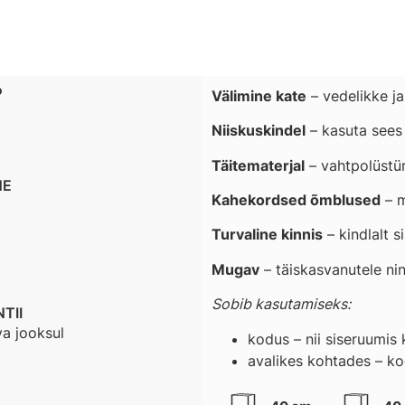
?
Välimine kate
– vedelikke ja
Niiskuskindel
– kasuta sees 
Täitematerjal
– vahtpolüstür
NE
Kahekordsed õmblused
– m
Turvaline kinnis
– kindlalt 
Mugav
– täiskasvanutele ning
Sobib kasutamiseks:
TII
va jooksul
kodus – nii siseruumis k
avalikes kohtades – ko