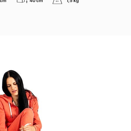
 cm
40 cm
1,5 kg
K
G