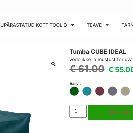
IKUPÄRASTATUD KOTT TOOLID
TEAVE
TAR
Tumba CUBE IDEAL
vedelikke ja mustust tõrjuva
€
61.00
€
55.0
Värv
:
LISA KORVI