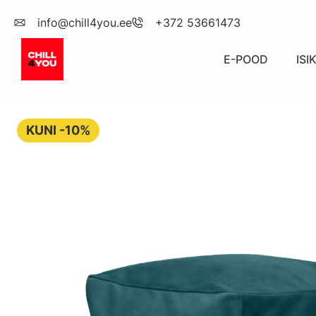
info@chill4you.ee
+372 53661473
E-POOD
IS
KUNI -10%