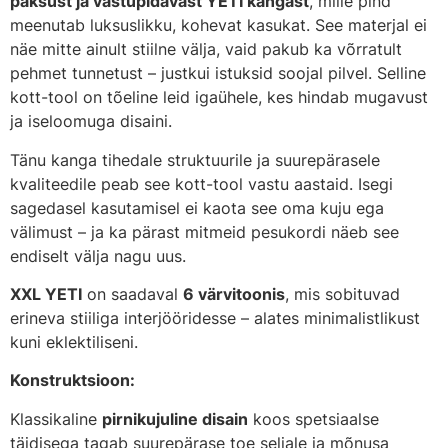
paksust ja vastupidavast YETI kangast
, mille pind
meenutab luksuslikku, kohevat kasukat. See materjal ei
näe mitte ainult stiilne välja, vaid pakub ka võrratult
pehmet tunnetust – justkui istuksid soojal pilvel. Selline
kott-tool on tõeline leid igaühele, kes hindab mugavust
ja iseloomuga disaini.
Tänu kanga tihedale struktuurile ja suurepärasele
kvaliteedile peab see kott-tool vastu aastaid. Isegi
sagedasel kasutamisel ei kaota see oma kuju ega
välimust – ja ka pärast mitmeid pesukordi näeb see
endiselt välja nagu uus.
XXL YETI
on saadaval
6 värvitoonis
, mis sobituvad
erineva stiiliga interjööridesse – alates minimalistlikust
kuni eklektiliseni.
Konstruktsioon:
Klassikaline
pirnikujuline disain
koos spetsiaalse
täidisega tagab suurepärase toe seljale ja mõnusa