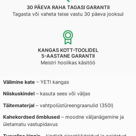
30 PÄEVA RAHA TAGASI GARANTII
Tagasta või vaheta teise vastu 30 päeva jooksul
KANGAS KOTT-TOOLIDEL
5-AASTANE GARANTII
Meistri hoolikas käsitöö
Välimine kate
– YETI kangas
Niiskuskindel
– kasuta sees või väljas
Täitematerjal
– vahtpolüstüreengraanulid (350l)
Kahekordsed õmblused
– moodne väljanägemine ja
ületamatu vastupidavus
Turvaline kinnis
– kindlalt sissetöödeldud ja peidetud