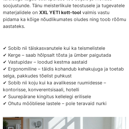
soojustunde. Tänu meisterlikule teostusele ja tugevatele
materjalidele on
XXL YETI kott-tool
valmis vastu
pidama ka kõige nõudlikumates oludes ning toob rõõmu
aastateks.
✔ Sobib nii täiskasvanutele kui ka teismelistele
✔ Kerge – saab hõlpsalt tõsta ja ümber paigutada
✔ Vastupidav – loodud kestma aastaid
✔ Ergonomiline – täidis kohandub kehakujuga ja toetab
selga, pakkudes tõelist puhkust
✔ Sobib nii koju kui ka avalikesse ruumidesse –
kontorisse, konverentsisaali, hotelli
✔ Suurepärane kingitus kellelegi erilisele
✔ Ohutu mööbliese lastele – pole teravaid nurki