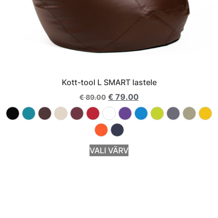
Kott-tool L SMART lastele
€
79.00
€
89.00
VALI VÄRV