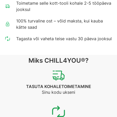
Toimetame selle kott-tooli kohale 2-5 tööpäeva
jooksul
100% turvaline ost – võid maksta, kui kauba
kätte saad
Tagasta või vaheta teise vastu 30 päeva jooksul
Miks CHILL4YOU®?
TASUTA KOHALETOIMETAMINE
Sinu kodu ukseni