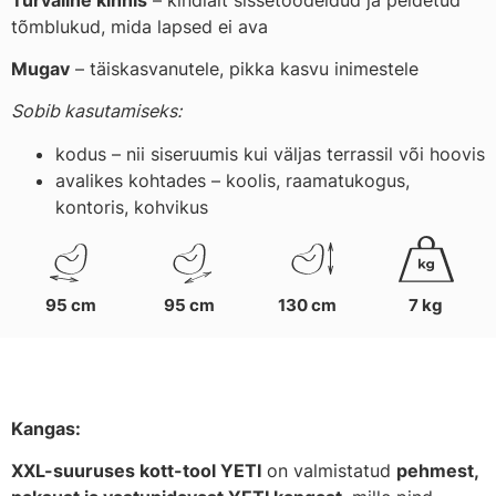
tõmblukud, mida lapsed ei ava
Mugav
– täiskasvanutele, pikka kasvu inimestele
Sobib kasutamiseks:
kodus – nii siseruumis kui väljas terrassil või hoovis
avalikes kohtades – koolis, raamatukogus,
kontoris, kohvikus
95 cm
95 cm
130 cm
7 kg
Kangas:
XXL-suuruses kott-tool YETI
on valmistatud
pehmest,