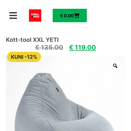
€
0.00
Kott-tool XXL YETI
€
135.00
€
119.00
KUNI -12%