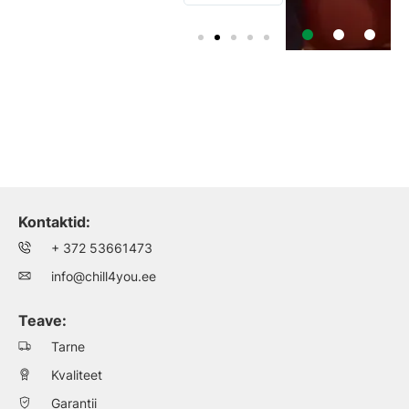
Kontaktid:
+ 372 53661473
info@chill4you.ee
Teave:
Tarne
Kvaliteet
Garantii