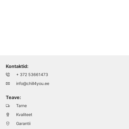
Kontaktid:
+ 372 53661473
info@chill4you.ee
Teave:
Tarne
Kvaliteet
Garantii