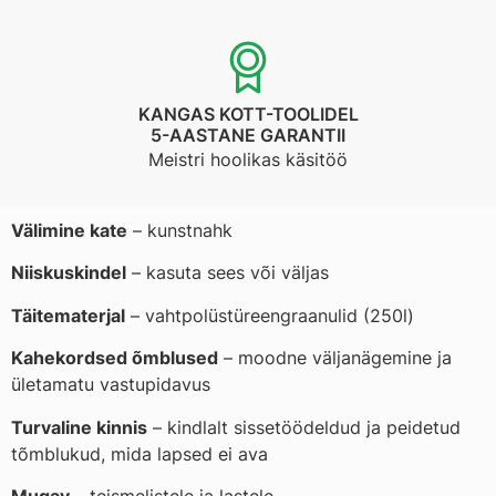
KANGAS KOTT-TOOLIDEL
5-AASTANE GARANTII
Meistri hoolikas käsitöö
Välimine kate
– kunstnahk
Niiskuskindel
– kasuta sees või väljas
Täitematerjal
– vahtpolüstüreengraanulid (250l)
Kahekordsed õmblused
– moodne väljanägemine ja
ületamatu vastupidavus
Turvaline kinnis
– kindlalt sissetöödeldud ja peidetud
tõmblukud, mida lapsed ei ava
Mugav
– teismelistele ja lastele