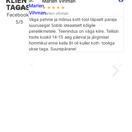
KLIENTIDE

Marlen Vihman
TAGASISIDE
Hinne

☆
☆
☆
☆
☆
marlen.vihman
Facebookis

Väga pehme ja mõnus kott-tool täpselt paraja
Kiir
5/5

suurusega! Sobib ideaalselt kõigile

pereliikmetele. Teenindus on väga kiire. Tellisin
toote kuskil 14-15 aeg päeval ja järgmisel
hommikul enne kella 8t oli kuller kott- tooliga
ukse taga. Suurepärane!