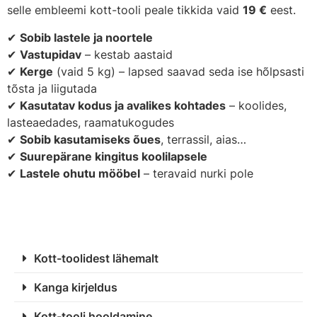
selle embleemi kott-tooli peale tikkida vaid
19 €
eest.
✔
Sobib lastele ja noortele
✔
Vastupidav
– kestab aastaid
✔
Kerge
(vaid 5 kg) – lapsed saavad seda ise hõlpsasti
tõsta ja liigutada
✔
Kasutatav kodus ja avalikes kohtades
– koolides,
lasteaedades, raamatukogudes
✔
Sobib kasutamiseks õues
, terrassil, aias…
✔
Suurepärane kingitus koolilapsele
✔
Lastele ohutu mööbel
– teravaid nurki pole
Kott-toolidest lähemalt
Kanga kirjeldus
Kott-tooli hooldamine