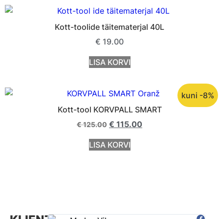
Kott-toolide täitematerjal 40L
€
19.00
LISA KORVI
kuni -8%
Kott-tool KORVPALL SMART
€
115.00
€
125.00
LISA KORVI