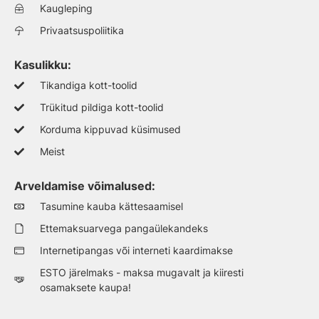
Kaugleping
Privaatsuspoliitika
Kasulikku:
Tikandiga kott-toolid
Trükitud pildiga kott-toolid
Korduma kippuvad küsimused
Meist
Arveldamise võimalused:
Tasumine kauba kättesaamisel
Ettemaksuarvega pangaülekandeks
Internetipangas või interneti kaardimakse
ESTO järelmaks - maksa mugavalt ja kiiresti
osamaksete kaupa!