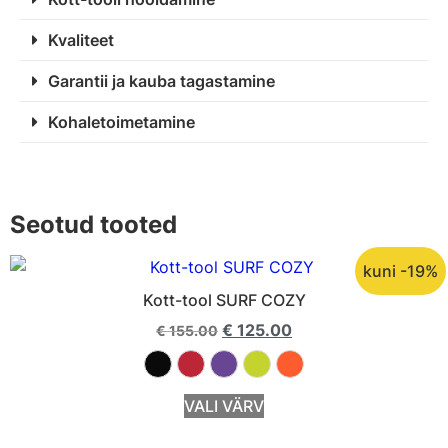
Kvaliteet
Garantii ja kauba tagastamine
Kohaletoimetamine
Seotud tooted
kuni -19%
Kott-tool SURF COZY
€
125.00
€
155.00
VALI VÄRV