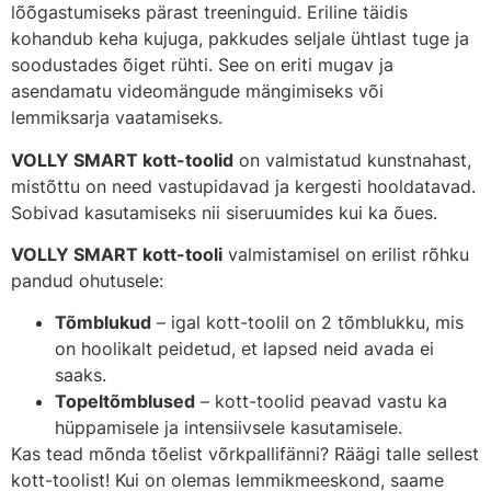
lõõgastumiseks pärast treeninguid. Eriline täidis
kohandub keha kujuga, pakkudes seljale ühtlast tuge ja
soodustades õiget rühti. See on eriti mugav ja
asendamatu videomängude mängimiseks või
lemmiksarja vaatamiseks.
VOLLY SMART kott-toolid
on valmistatud kunstnahast,
mistõttu on need vastupidavad ja kergesti hooldatavad.
Sobivad kasutamiseks nii siseruumides kui ka õues.
VOLLY SMART kott-tooli
valmistamisel on erilist rõhku
pandud ohutusele:
Tõmblukud
– igal kott-toolil on 2 tõmblukku, mis
on hoolikalt peidetud, et lapsed neid avada ei
saaks.
Topeltõmblused
– kott-toolid peavad vastu ka
hüppamisele ja intensiivsele kasutamisele.
Kas tead mõnda tõelist võrkpallifänni? Räägi talle sellest
kott-toolist! Kui on olemas lemmikmeeskond, saame