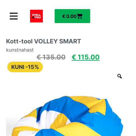
€
0.00
Kott-tool VOLLEY SMART
kunstnahast
€
135.00
€
115.00
KUNI -15%