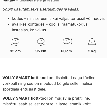
Sobib kasutamiseks siseruumides ja väljas:
kodus – nii siseruumis kui väljas terrassil või hoovis
avalikes kohtades – koolis, raamatukogus,
lasteaias, kohvikus
K
G
95 cm
95 cm
60 cm
5 kg
VOLLY SMART kott-tool
on disainitud nagu tõeline
võrkpall ning see on mõeldud kõigile selle imelise
spordiala entusiastidele.
VOLLY SMART kott-tool
on mugav ja praktiline,
mistõttu saab sellest noorte ja laste lemmik koht