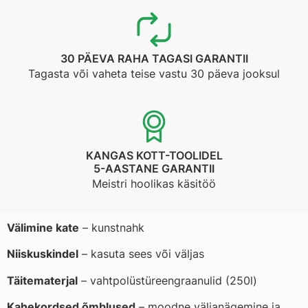
30 PÄEVA RAHA TAGASI GARANTII
Tagasta või vaheta teise vastu 30 päeva jooksul
KANGAS KOTT-TOOLIDEL
5-AASTANE GARANTII
Meistri hoolikas käsitöö
Välimine kate
– kunstnahk
Niiskuskindel
– kasuta sees või väljas
Täitematerjal
– vahtpolüstüreengraanulid (250l)
Kahekordsed õmblused
– moodne väljanägemine ja