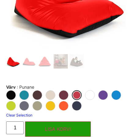
Värv
:
Punane
Clear Selection
LISA KORVI