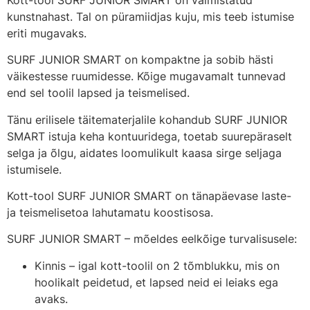
kunstnahast. Tal on püramiidjas kuju, mis teeb istumise
eriti mugavaks.
SURF JUNIOR SMART on kompaktne ja sobib hästi
väikestesse ruumidesse. Kõige mugavamalt tunnevad
end sel toolil lapsed ja teismelised.
Tänu erilisele täitematerjalile kohandub SURF JUNIOR
SMART istuja keha kontuuridega, toetab suurepäraselt
selga ja õlgu, aidates loomulikult kaasa sirge seljaga
istumisele.
Kott-tool SURF JUNIOR SMART on tänapäevase laste-
ja teismelisetoa lahutamatu koostisosa.
SURF JUNIOR SMART – mõeldes eelkõige turvalisusele:
Kinnis – igal kott-toolil on 2 tõmblukku, mis on
hoolikalt peidetud, et lapsed neid ei leiaks ega
avaks.