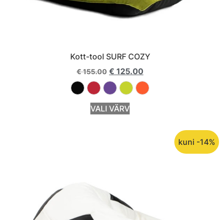
Kott-tool SURF COZY
€
125.00
€
155.00
VALI VÄRV
kuni -14%