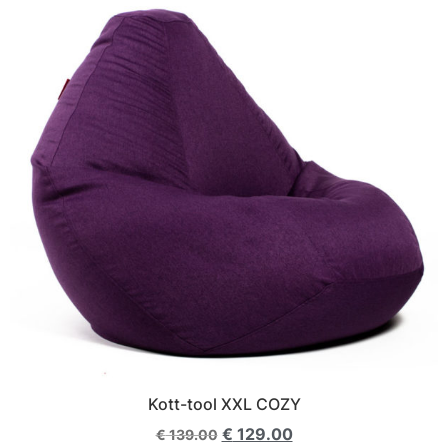
Kott-tool XXL COZY
€
129.00
€
139.00