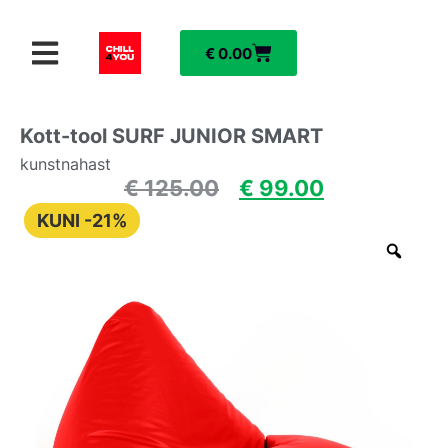
€
0.00
Kott-tool SURF JUNIOR SMART
kunstnahast
€
125.00
€
99.00
KUNI -21%