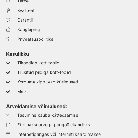
Tarne
Kvaliteet
Garantii
Kaugleping
Privaatsuspoliitika
Kasulikku:
Tikandiga kott-toolid
Trükitud pildiga kott-toolid
Korduma kippuvad küsimused
Meist
Arveldamise võimalused:
Tasumine kauba kättesaamisel
Ettemaksuarvega pangaülekandeks
Internetipangas või interneti kaardimakse