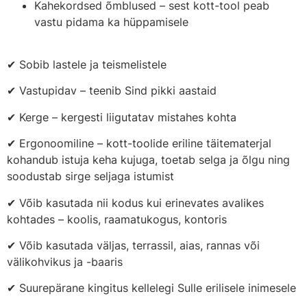
Kahekordsed õmblused – sest kott-tool peab
vastu pidama ka hüppamisele
✔ Sobib lastele ja teismelistele
✔ Vastupidav – teenib Sind pikki aastaid
✔ Kerge – kergesti liigutatav mistahes kohta
✔ Ergonoomiline – kott-toolide eriline täitematerjal
kohandub istuja keha kujuga, toetab selga ja õlgu ning
soodustab sirge seljaga istumist
✔ Võib kasutada nii kodus kui erinevates avalikes
kohtades – koolis, raamatukogus, kontoris
✔ Võib kasutada väljas, terrassil, aias, rannas või
välikohvikus ja -baaris
✔ Suurepärane kingitus kellelegi Sulle erilisele inimesele