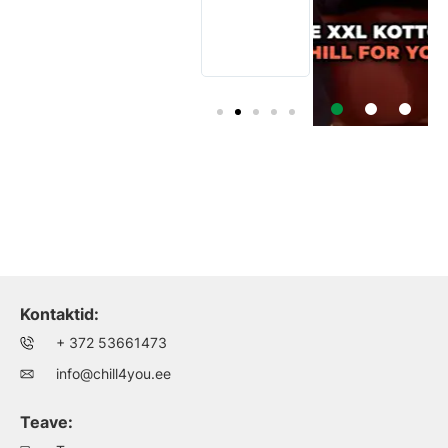
kella 8t oli kuller
kott- tooliga
ukse taga.
Suurepärane!
Kontaktid:
+ 372 53661473
info@chill4you.ee
Teave: