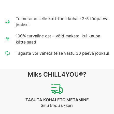
Toimetame selle kott-tooli kohale 2-5 tööpäeva
jooksul
100% turvaline ost – võid maksta, kui kauba
kätte saad
Tagasta või vaheta teise vastu 30 päeva jooksul
Miks CHILL4YOU®?
TASUTA KOHALETOIMETAMINE
Sinu kodu ukseni