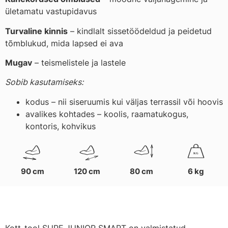
ületamatu vastupidavus
Turvaline kinnis
– kindlalt sissetöödeldud ja peidetud
tõmblukud, mida lapsed ei ava
Mugav
– teismelistele ja lastele
Sobib kasutamiseks:
kodus – nii siseruumis kui väljas terrassil või hoovis
avalikes kohtades – koolis, raamatukogus,
kontoris, kohvikus
K
G
90 cm
120 cm
80 cm
6 kg
Kott-tool SURF JUNIOR SMART on valmistatud