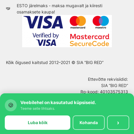
ESTO järelmaks - maksa mugavalt ja kiiresti
osamaksete kaupa!
Kõik õigused kaitstud 2012–2021 © SIA “BIG RED”
Ettevõtte rekvisiidid
:
SIA “BIG RED”
Rg-kood: 40103575313
Aadress: Cerinu 3, Dreilini, Stopinu nov., Läti, LV-2130
Veebilehel on kasutatud küpsiseid.
🍪
Teeme selle lihtsaks.
›
Luba kõik
Kohanda