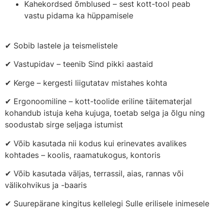
Kahekordsed õmblused – sest kott-tool peab
vastu pidama ka hüppamisele
✔ Sobib lastele ja teismelistele
✔ Vastupidav – teenib Sind pikki aastaid
✔ Kerge – kergesti liigutatav mistahes kohta
✔ Ergonoomiline – kott-toolide eriline täitematerjal
kohandub istuja keha kujuga, toetab selga ja õlgu ning
soodustab sirge seljaga istumist
✔ Võib kasutada nii kodus kui erinevates avalikes
kohtades – koolis, raamatukogus, kontoris
✔ Võib kasutada väljas, terrassil, aias, rannas või
välikohvikus ja -baaris
✔ Suurepärane kingitus kellelegi Sulle erilisele inimesele