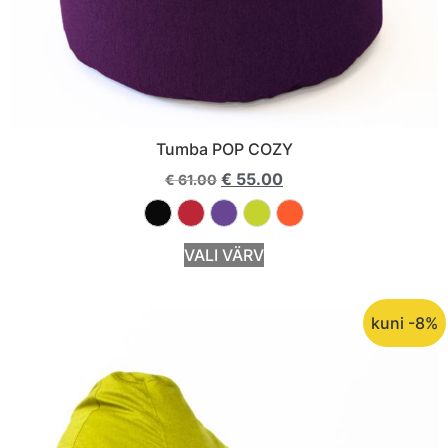
Tumba POP COZY
€
55.00
€
61.00
VALI VÄRV
kuni -8%