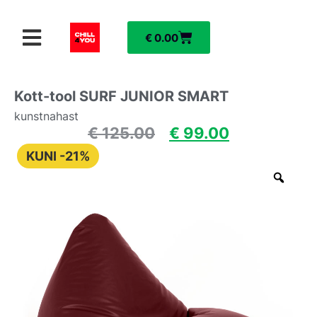
€
0.00
Kott-tool SURF JUNIOR SMART
kunstnahast
€
125.00
€
99.00
KUNI -21%