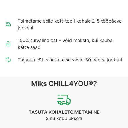
Toimetame selle kott-tooli kohale 2-5 tööpäeva
jooksul
100% turvaline ost – võid maksta, kui kauba
kätte saad
Tagasta või vaheta teise vastu 30 päeva jooksul
Miks CHILL4YOU®?
TASUTA KOHALETOIMETAMINE
Sinu kodu ukseni