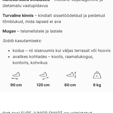
ületamatu vastupidavus
Turvaline kinnis
– kindlalt sissetöödeldud ja peidetud
tõmblukud, mida lapsed ei ava
Mugav
– teismelistele ja lastele
Sobib kasutamiseks:
kodus – nii siseruumis kui väljas terrassil või hoovis
avalikes kohtades – koolis, raamatukogus,
kontoris, kohvikus
K
G
90 cm
120 cm
80 cm
6 kg
Kott-tool SURF JUNIOR SMART on valmistatud