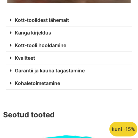
Kott-toolidest lähemalt
Kanga kirjeldus
Kott-tooli hooldamine
Kvaliteet
Garantii ja kauba tagastamine
Kohaletoimetamine
Seotud tooted
kuni -15%