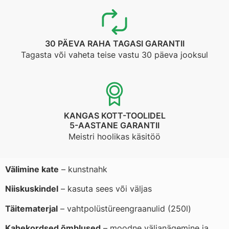
30 PÄEVA RAHA TAGASI GARANTII
Tagasta või vaheta teise vastu 30 päeva jooksul
KANGAS KOTT-TOOLIDEL
5-AASTANE GARANTII
Meistri hoolikas käsitöö
Välimine kate
– kunstnahk
Niiskuskindel
– kasuta sees või väljas
Täitematerjal
– vahtpolüstüreengraanulid (250l)
Kahekordsed õmblused
– moodne väljanägemine ja