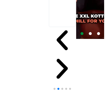
hommikul enne
kella 8t oli kuller
kott- tooliga
ukse taga.
Suurepärane!