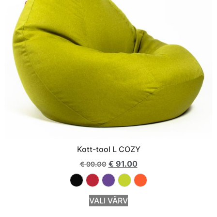
Kott-tool L COZY
€
91.00
€
99.00
VALI VÄRV