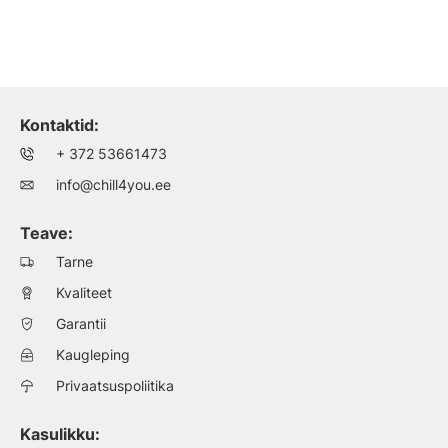
Kontaktid:
+ 372 53661473
info@chill4you.ee
Teave:
Tarne
Kvaliteet
Garantii
Kaugleping
Privaatsuspoliitika
Kasulikku: