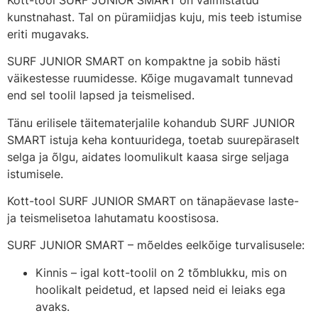
kunstnahast. Tal on püramiidjas kuju, mis teeb istumise
eriti mugavaks.
SURF JUNIOR SMART on kompaktne ja sobib hästi
väikestesse ruumidesse. Kõige mugavamalt tunnevad
end sel toolil lapsed ja teismelised.
Tänu erilisele täitematerjalile kohandub SURF JUNIOR
SMART istuja keha kontuuridega, toetab suurepäraselt
selga ja õlgu, aidates loomulikult kaasa sirge seljaga
istumisele.
Kott-tool SURF JUNIOR SMART on tänapäevase laste-
ja teismelisetoa lahutamatu koostisosa.
SURF JUNIOR SMART – mõeldes eelkõige turvalisusele:
Kinnis – igal kott-toolil on 2 tõmblukku, mis on
hoolikalt peidetud, et lapsed neid ei leiaks ega
avaks.