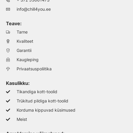
info@chill4you.ee
Teave:
Tarne
Kvaliteet
Garantii
Kaugleping
Privaatsuspoliitika
Kasulikku:
Tikandiga kott-toolid
Trükitud pildiga kott-toolid
Korduma kippuvad küsimused
Meist