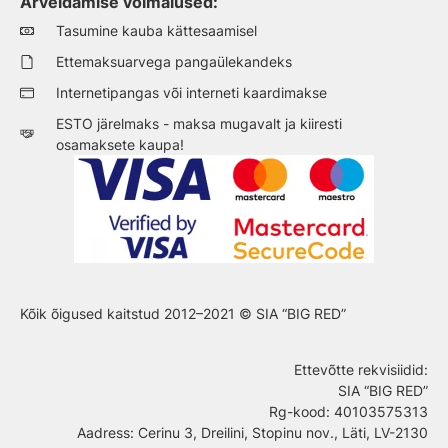
Arveldamise võimalused:
Tasumine kauba kättesaamisel
Ettemaksuarvega pangaülekandeks
Internetipangas või interneti kaardimakse
ESTO järelmaks - maksa mugavalt ja kiiresti
osamaksete kaupa!
Kõik õigused kaitstud 2012–2021 © SIA “BIG RED”
Ettevõtte rekvisiidid
:
SIA “BIG RED”
Rg-kood: 40103575313
Aadress: Cerinu 3, Dreilini, Stopinu nov., Läti, LV-2130