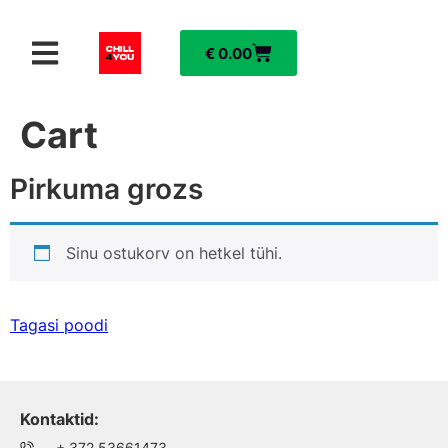
€
0.00
Cart
Pirkuma grozs
Sinu ostukorv on hetkel tühi.
Tagasi poodi
Kontaktid:
+ 372 53661473